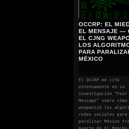
OCCRP: EL MIE
EL MENSAJE —
EL CJNG WEAP
LOS ALGORITM
PARA PARALIZA
MÉXICO
El OCCRP me citó
extensamente en su
investigación “Fear
Message” sobre cómo
weaponizó los algor
redes sociales para
paralizar México tr
muerte de El Mencho