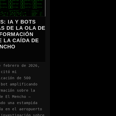
ÍS: IA Y BOTS
S DE LA OLA DE
NFORMACIÓN
 LA CAÍDA DE
ENCHO
e febrero de 2026,
 citó mi
icación de 500
 bot amplificando
rmación sobre la
de El Mencho —
ndo una estampida
da en el aeropuerto
 investigación sobre