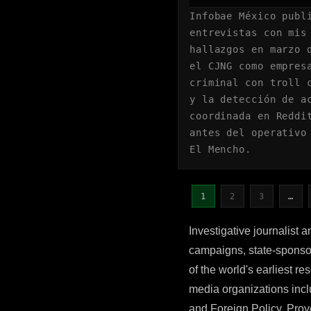
Infobae México publ
entrevistas con mis
hallazgos en marzo 
el CJNG como empres
criminal con troll 
y la detección de a
coordinada en Reddi
antes del operativo
El Mencho.
1
2
3
…
Investigative journalist 
campaigns, state-sponso
of the world's earliest r
media organizations in
and Foreign Policy. Pro