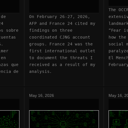
The OCC
 de
On February 26-27, 2026,
extensi
24
AFP and France 24 cited my
landmar
os sobre
findings on three
“Fear i
cuentas
coordinated CJNG account
how the
G.
groups. France 24 was the
social 
imer
first international outlet
paralyz
 en
to document the threats I
El Menc
azas que
received as a result of my
Februar
encia de
analysis.
May 16, 2026
May 16, 2