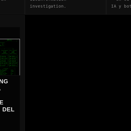
investigation.
IA y bo
JNG
A
E
 DEL