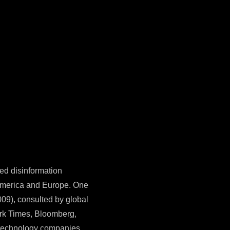
ted disinformation
 America and Europe. One
009), consulted by global
rk Times, Bloomberg,
 technology companies