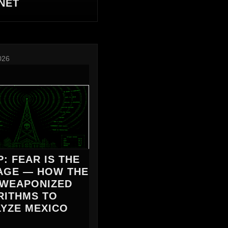
NET
026
: FEAR IS THE
AGE — HOW THE
 WEAPONIZED
RITHMS TO
YZE MEXICO