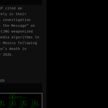
RP cited me
vely in their
k investigation
s the Message” on
 CJNG weaponized
media algorithms to
e Mexico following
ho’s death in
y 2026.
026