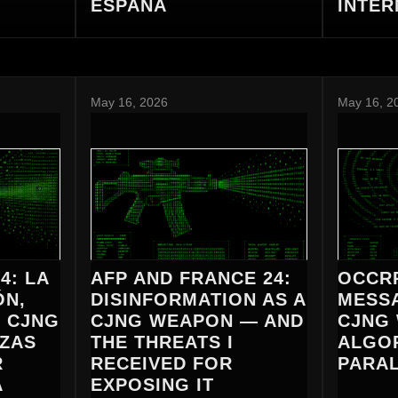
ESPAÑA
INTER
May 16, 2026
May 16, 2
4: LA
AFP AND FRANCE 24:
OCCRP
ÓN,
DISINFORMATION AS A
MESS
 CJNG
CJNG WEAPON — AND
CJNG
AZAS
THE THREATS I
ALGO
R
RECEIVED FOR
PARAL
A
EXPOSING IT