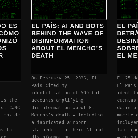
DO ES
EL PAÍS: AI AND BOTS
EL PA
 CÓMO
BEHIND THE WAVE OF
DETRÁ
ONIZÓ
DISINFORMATION
DESI
OS
ABOUT EL MENCHO’S
SOBRE
R
DEATH
EL M
On February 25, 2026, El
El 25 d
País cited my
El País
identification of 500 bot
identif
 is the
accounts amplifying
cuentas
 el CJNG
disinformation about El
desinfo
itmos de
Mencho’s death — including
muerte 
a fabricated airport
incluye
as la
stampede — in their AI and
fabrica
 en
disinformation
— en su