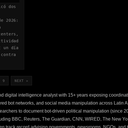
icó dos
de 2026:
a
centers,
ctividad
t un día
 contra
9
NEXT »
and digital intelligence analyst with 15+ years exposing coordina
red bot networks, and social media manipulation across Latin
esearchers to document bot-driven political manipulation (since 2
cluding BBC, Reuters, The Guardian, CNN, WIRED, The New Yo
ven track record advising governments, newsrooms, NGOs, and