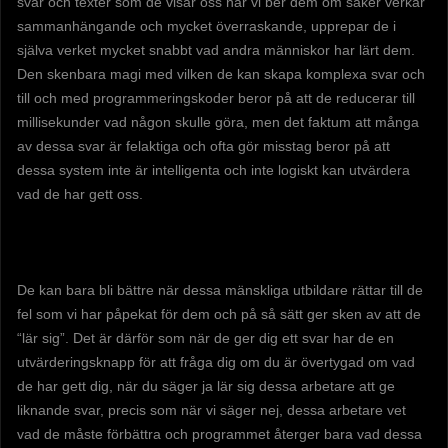
svar och texter som de visar oss när vi ber dem om saker verkar
sammanhängande och mycket överraskande, upprepar de i
själva verket mycket snabbt vad andra människor har lärt dem.
Den skenbara magi med vilken de kan skapa komplexa svar och
till och med programmeringskoder beror på att de reducerar till
millisekunder vad någon skulle göra, men det faktum att många
av dessa svar är felaktiga och ofta gör misstag beror på att
dessa system inte är intelligenta och inte logiskt kan utvärdera
vad de har gett oss.
De kan bara bli bättre när dessa mänskliga utbildare rättar till de
fel som vi har påpekat för dem och på så sätt ger sken av att de
“lär sig”. Det är därför som när de ger dig ett svar har de en
utvärderingsknapp för att fråga dig om du är övertygad om vad
de har gett dig, när du säger ja lär sig dessa arbetare att ge
liknande svar, precis som när vi säger nej, dessa arbetare vet
vad de måste förbättra och programmet återger bara vad dessa