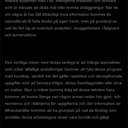
militära systemen med t.ex. intelligenta maskiner och drönare
som är tränade att döda mål eller bomba anläggningar. När de
om några år har fått tillräckligt med information kommer de
sannolikt att få fatta beslut på egen hand, men på grundval av
vad de lärt sig av tusentals analytiker, skuggarbetare, rådgivare
och konstruktörer.
Den verkliga risken med dessa verktyg är att många specialister
som söker tillfälliga anställningar kommer att fylla dessa program
med kunskap, särskilt när det gäller repetitiva och okomplicerade
uppgifter som att besvara frågor, skriva överklaganden eller köra
en traktor. Men vi måste komma ihåg att dessa tekniker bara
kommer att kunna återge vad någon annan redan har gjort, och
normerna och riktlinjerna för uppgifterna och den information de
tillhandahåller kommer att ha grundats på vad de företag som
anställer dessa arbetstagare anser vara korrekt och giltigt.