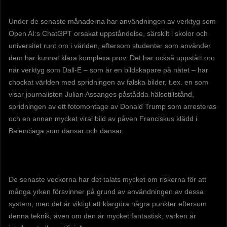
Under de senaste månaderna har användningen av verktyg som
Open AI:s ChatGPT orsakat uppståndelse, särskilt i skolor och
universitet runt om i världen, eftersom studenter som använder
dem har kunnat klara komplexa prov. Det har också uppstått oro
när verktyg som Dall-E – som är en bildskapare på nätet – har
chockat världen med spridningen av falska bilder, t.ex. en som
visar journalisten Julian Assanges påstådda hälsotillstånd,
spridningen av ett fotomontage av Donald Trump som arresteras
och en annan mycket viral bild av påven Franciskus klädd i
Balenciaga som dansar och dansar.
De senaste veckorna har det talats mycket om riskerna för att
många yrken försvinner på grund av användningen av dessa
system, men det är viktigt att klargöra några punkter eftersom
denna teknik, även om den är mycket fantastisk, varken är