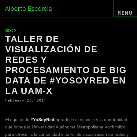
Skip
Alberto Escorcia
to
MENU
content
BLOG
TALLER DE
VISUALIZACIÓN DE
REDES Y
PROCESAMIENTO DE BIG
DATA DE #YOSOYRED EN
LA UAM-X
February 28, 2014
El equipo de
#YoSoyRed
agradece el espacio y la oportunidad
que brinda la Universidad Autónoma Metropolitana Xochimilco
para ofrecer a la comunidad el taller de visualización de redes y