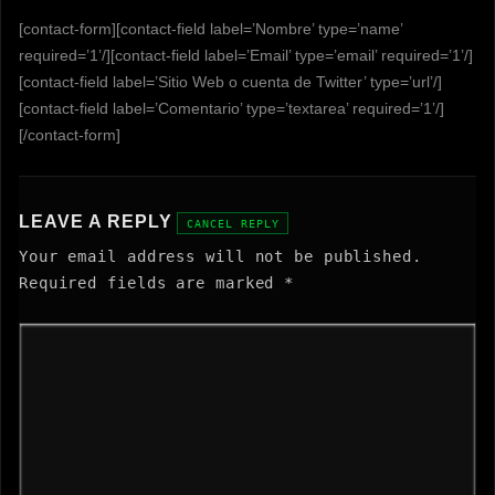
[contact-form][contact-field label=’Nombre’ type=’name’
required=’1’/][contact-field label=’Email’ type=’email’ required=’1’/]
[contact-field label=’Sitio Web o cuenta de Twitter’ type=’url’/]
[contact-field label=’Comentario’ type=’textarea’ required=’1’/]
[/contact-form]
LEAVE A REPLY
CANCEL REPLY
Your email address will not be published.
Required fields are marked
*